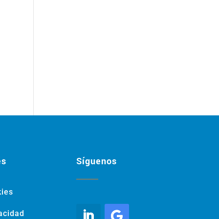
és
Síguenos
kies
vacidad