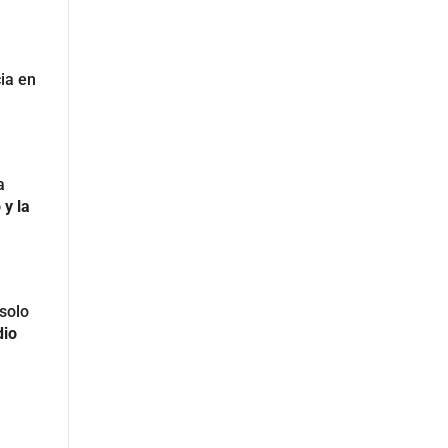
ia en
a
 y la
solo
dio