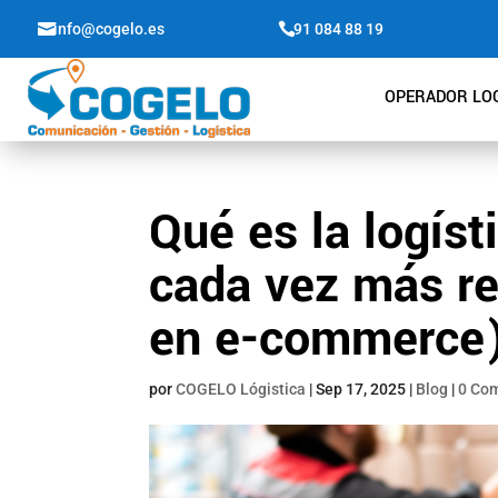

info@cogelo.es

91 084 88 19
OPERADOR LOG
Qué es la logíst
cada vez más re
en e-commerce
por
COGELO Lógistica
|
Sep 17, 2025
|
Blog
|
0 Co