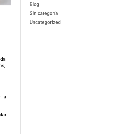
Blog
Sin categoría
Uncategorized
ada
os,
a
 la
alar