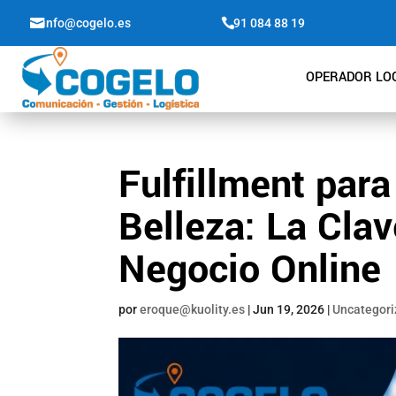

info@cogelo.es

91 084 88 19
OPERADOR LOG
Fulfillment par
Belleza: La Clav
Negocio Online
por
eroque@kuolity.es
|
Jun 19, 2026
|
Uncategori