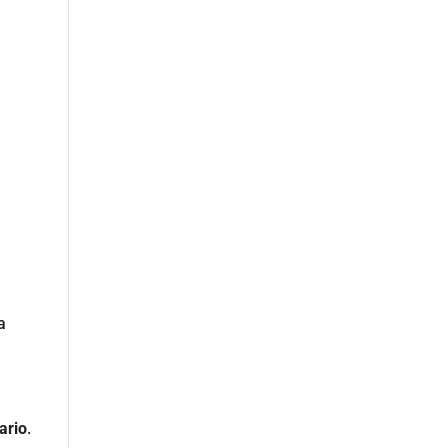
a
ario
.